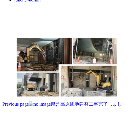
Previous page
県営高原団地建替工事完了しまし
投
稿
ナ