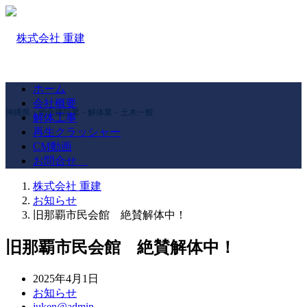
ホーム
会社概要
沖縄県・総合建設業・解体業・土木一般
解体工事
再生クラッシャー
CM動画
お問合せ
株式会社 重建
お知らせ
旧那覇市民会館 絶賛解体中！
旧那覇市民会館 絶賛解体中！
2025年4月1日
お知らせ
juken@admin